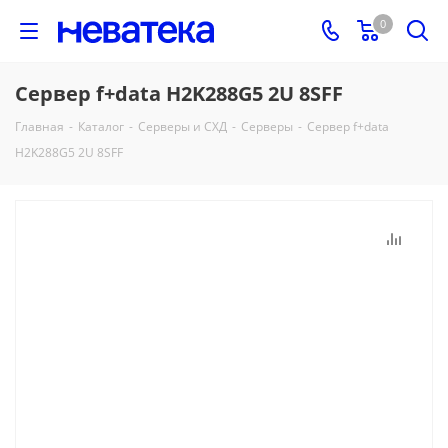
0
Сервер f+data H2K288G5 2U 8SFF
Главная
-
Каталог
-
Серверы и СХД
-
Серверы
-
Сервер f+data
H2K288G5 2U 8SFF