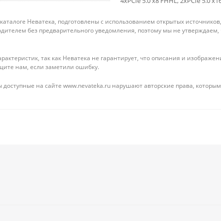
4хPCIe 5.0 x8 FHHL, 2хPCIe 5.0 x1
 каталоге Неватека, подготовлены с использованием открытых источников
дителем без предварительного уведомления, поэтому мы не утверждаем,
рактеристик, так как Неватека не гарантирует, что описания и изображ
щите нам, если заметили ошибку.
 доступные на сайте www.nevateka.ru нарушают авторские права, которым