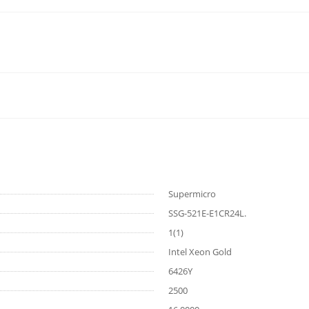
Supermicro
SSG-521E-E1CR24L.
1(1)
Intel Xeon Gold
6426Y
2500