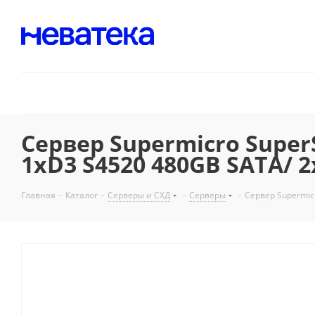
Сервер Supermicro SuperS
1xD3 S4520 480GB SATA/ 2
Главная
-
Каталог
-
Серверы и СХД
-
Серверы
-
Сервер Supermic