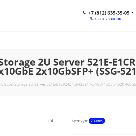
+7 (812) 635-35-05
Заказать звонок
torage 2U Server 521E-E1CR
x10GbE 2x10GbSFP+ (SSG-521
ro SuperStorage 2U Server 521E-E1CR24L 1x6426Y/ 4x64Gb/ 1xD3 S4520 480G
Артикул:
709889