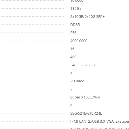
16.0000
185 Вт
2x10GE, 2x10G SFP+
DDR5
256
4000.0000
16
480
24(LFF), 2(SFF)
1
2U Rack
2
Super X13SEDW-F
4
SSG-521E-E1CR24L
IPMI LAN, 2хUSB 3.0, VGA, 2хSu