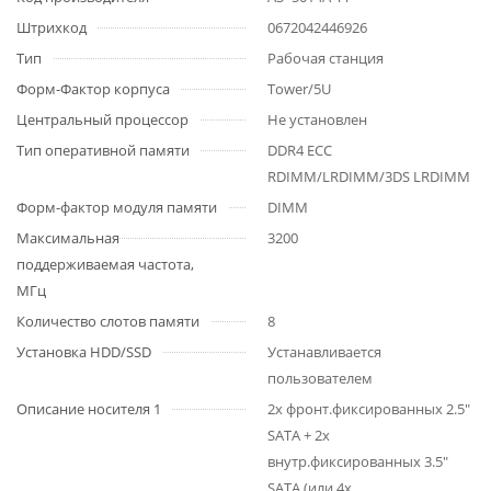
Штрихкод
0672042446926
Тип
Рабочая станция
Форм-Фактор корпуса
Tower/5U
Центральный процессор
Не установлен
Тип оперативной памяти
DDR4 ECC
RDIMM/LRDIMM/3DS LRDIMM
Форм-фактор модуля памяти
DIMM
Максимальная
3200
поддерживаемая частота,
МГц
Количество слотов памяти
8
Установка HDD/SSD
Устанавливается
пользователем
Описание носителя 1
2x фронт.фиксированных 2.5"
SATA + 2x
внутр.фиксированных 3.5"
SATA (или 4x