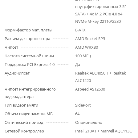
внутр.фиксированных 3.5"
SATA) + 4x M.2 PCIe 4.0 x4
NVMe M-key 22110/2280
Форм-фактор мат. платы
E-ATX
Разъем для процессора
AMD Socket SP3
Чипсет
AMD WRX80
Частота системной шины
100 МГц
Поддержка PCI Express 4.0
Да
Аудиочипсет
Realtek ALC4050H + Realtek
ALC1220
Чипсет интегрированного
Aspeed AST2600
видеоадаптера
Тип видеопамяти
SidePort
Объем видеопамяти, МБ
64
Оптический привод
Опционально
Сетевой контроллер
Intel i210AT + Marvell AQC113C