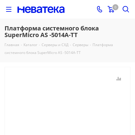
0
Платформа системного блока
SuperMicro AS -5014A-TT
Главная
-
Каталог
-
Серверы и СХД
-
Серверы
-
Платформа
системного блока SuperMicro AS -5014A-TT