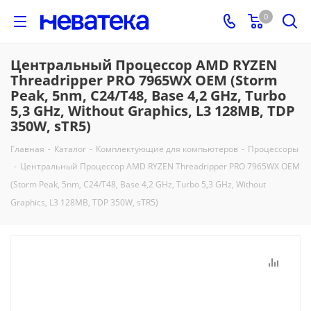
0
Центральный Процессор AMD RYZEN
Threadripper PRO 7965WX OEM (Storm
Peak, 5nm, C24/T48, Base 4,2 GHz, Turbo
5,3 GHz, Without Graphics, L3 128MB, TDP
350W, sTR5)
Главная
-
Каталог
-
Комплектующие для компьютеров
-
Процессоры
-
Центральный Процессор AMD RYZEN Threadripper PRO 7965WX OEM
(Storm Peak, 5nm, C24/T48, Base 4,2 GHz, Turbo 5,3 GHz, Without
Graphics, L3 128MB, TDP 350W, sTR5)