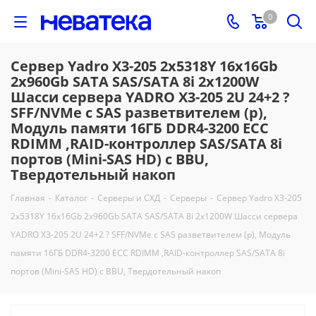
0
Сервер Yadro X3-205 2x5318Y 16x16Gb
2x960Gb SATA SAS/SATA 8i 2x1200W
Шасси сервера YADRO X3-205 2U 24+2 ?
SFF/NVMe с SAS разветвителем (р),
Модуль памяти 16ГБ DDR4-3200 ECC
RDIMM ,RAID-контроллер SAS/SATA 8i
портов (Mini-SAS HD) с BBU,
Твердотельный накоп
Главная
-
Каталог
-
Серверы и СХД
-
Серверы
-
Сервер Yadro X3-205
2x5318Y 16x16Gb 2x960Gb SATA SAS/SATA 8i 2x1200W Шасси сервера
YADRO X3-205 2U 24+2 ? SFF/NVMe с SAS разветвителем (р), Модуль
памяти 16ГБ DDR4-3200 ECC RDIMM ,RAID-контроллер SAS/SATA 8i
портов (Mini-SAS HD) с BBU, Твердотельный накоп