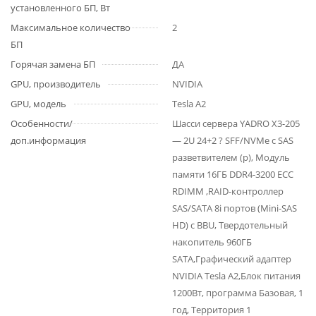
установленного БП, Вт
Максимальное количество
2
БП
Горячая замена БП
ДА
GPU, производитель
NVIDIA
GPU, модель
Tesla A2
Особенности/
Шасси сервера YADRO X3-205
доп.информация
— 2U 24+2 ? SFF/NVMe с SAS
разветвителем (р), Модуль
памяти 16ГБ DDR4-3200 ECC
RDIMM ,RAID-контроллер
SAS/SATA 8i портов (Mini-SAS
HD) с BBU, Твердотельный
накопитель 960ГБ
SATA,Графический адаптер
NVIDIA Tesla A2,Блок питания
1200Вт, программа Базовая, 1
год, Территория 1