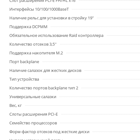
Слот расширения PCI-E FH/HL x16
Интерфейсы 10/100/1000BaseT
Наличие рельс для установки в стройку 19"
Поддержка DCPMM
Обязательное использование Raid контроллера
Количество отсеков 3,5''
Поддержка накопителя M.2
Порт backplane
Наличие салазок для жестких дисков
Тип устройства
Количество портов backplane тип 2
Универсальные салазки
Вес, кг
Слоты расширения PCI-E
Семейство процессоров
Форм-фактор отсеков под жесткие диски