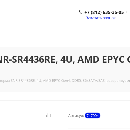
+7 (812) 635-35-05
Заказать звонок
-SR4436RE, 4U, AMD EPYC G
орма SNR-SR4436RE, 4U, AMD EPYC Gen4, DDR5, 36xSATA/SAS, резервируем
Артикул:
747004