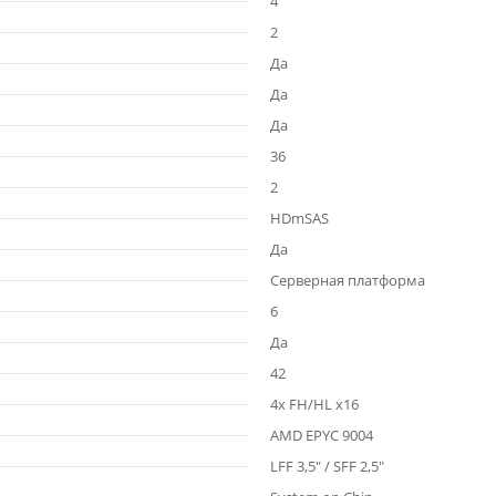
4
2
Да
Да
Да
36
2
HDmSAS
Да
Серверная платформа
6
Да
42
4x FH/HL x16
AMD EPYC 9004
LFF 3,5" / SFF 2,5"