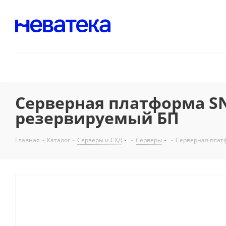
Серверная платформа SNR
резервируемый БП
Главная
-
Каталог
-
Серверы и СХД
-
Серверы
-
Серверная платф