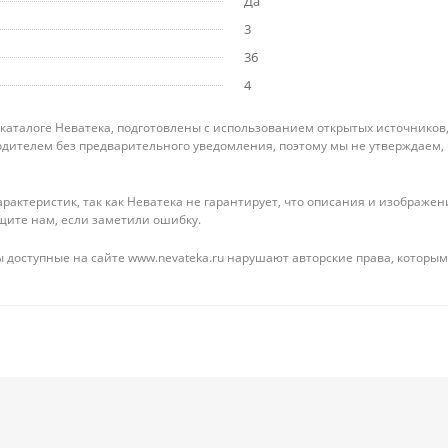
Да
3
36
4
 каталоге Неватека, подготовлены с использованием открытых источников
дителем без предварительного уведомления, поэтому мы не утверждаем,
рактеристик, так как Неватека не гарантирует, что описания и изображ
щите нам, если заметили ошибку.
 доступные на сайте www.nevateka.ru нарушают авторские права, которым