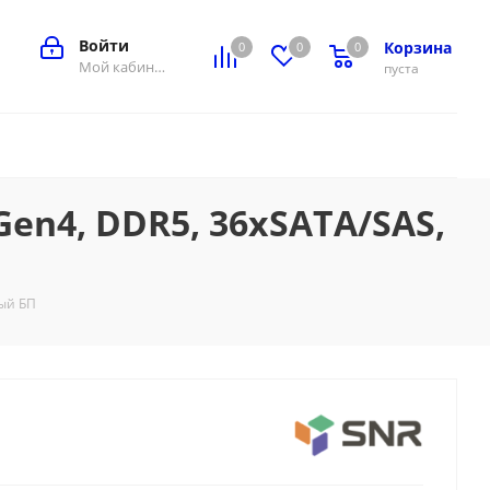
Войти
Корзина
0
0
0
0
Мой кабинет
пуста
en4, DDR5, 36xSATA/SAS,
ый БП