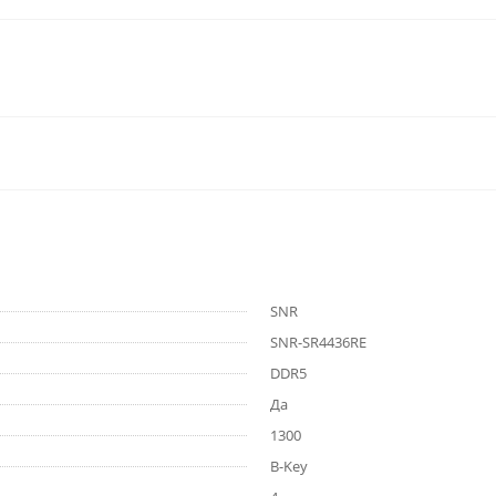
SNR
SNR-SR4436RE
DDR5
Да
1300
B-Key