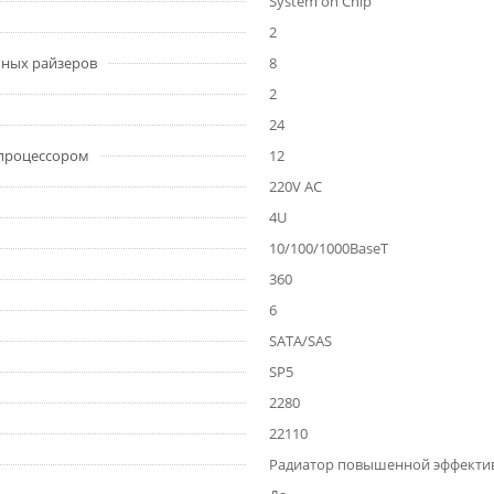
System on Chip
2
ьных райзеров
8
2
24
 процессором
12
220V AC
4U
10/100/1000BaseT
360
6
SATA/SAS
SP5
2280
22110
Радиатор повышенной эффекти