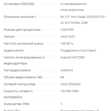
Установка HDD/SSD
Устанавливается
пользователем
Описание носителя 1
8x 3.5" Hot-Swap SAS3/SATA3 +
2x M.2 NVMe 2280
Разъем для процессора
LGA4189
Чипсет
Intel C621
Частота системной шины
100 МГц
Аудиочипсет
Поддержка отсутствует
Чипсет интегрированного
Aspeed AST2500
видеоадаптера
Тип видеопамяти
SidePort
Объем видеопамяти, МБ
64
Сетевой контроллер
Intel i350AM2
Скорость сетевого
10/100/1000
интерфейса
Количество IPMI
1
Кулер CPU
В комплекте (пассивный)