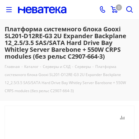
0
Платформа системного блока Gooxi
SL201-D12RE-G3 2U Expander Backplane
12_2.5/3.5 SAS/SATA Hard Drive Bay
Whitley Server Barebone + 550W CRPS
modules (без рельс C2907-664-3)
Главная
-
Каталог
-
Серверы и СХД
-
Серверы
-
Платформа
системного блока Gooxi SL201-D12RE-G3 2U Expander Backplane
12_2.5/3.5 SAS/SATA Hard Drive Bay Whitley Server Barebone + 550W
CRPS modules (без рельс C2907-664-3)