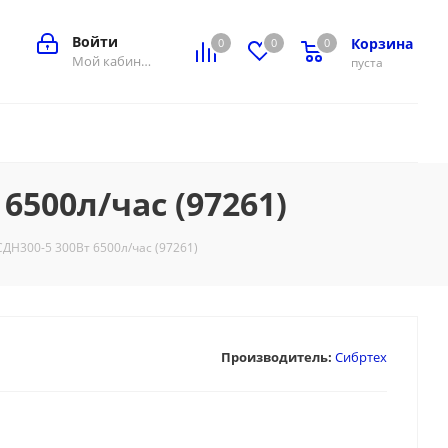
Войти
Корзина
0
0
0
0
Мой кабинет
пуста
500л/час (97261)
ДН300-5 300Вт 6500л/час (97261)
Производитель:
Сибртех