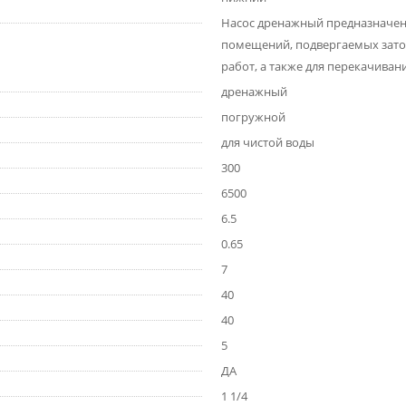
Насос дренажный предназначен 
помещений, подвергаемых затоп
работ, а также для перекачиван
дренажный
погружной
для чистой воды
300
6500
6.5
0.65
7
40
40
5
ДА
1 1/4