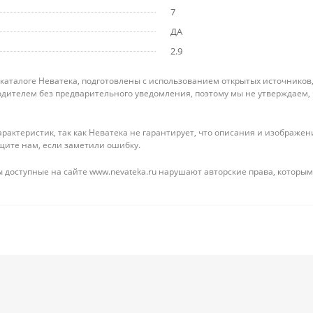
7
ДА
2.9
 каталоге Неватека, подготовлены с использованием открытых источников
дителем без предварительного уведомления, поэтому мы не утверждаем,
рактеристик, так как Неватека не гарантирует, что описания и изображ
щите нам, если заметили ошибку.
 доступные на сайте www.nevateka.ru нарушают авторские права, которым