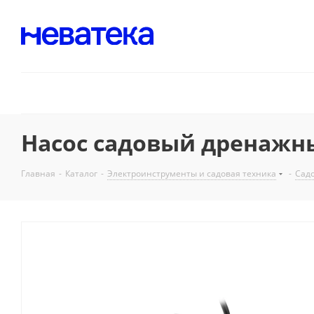
Насос садовый дренажный
Главная
-
Каталог
-
Электроинструменты и садовая техника
-
Садо