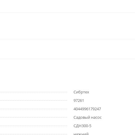
Сибртех
97261
4044996179247
Садовый насос
СДН300-5
нижний