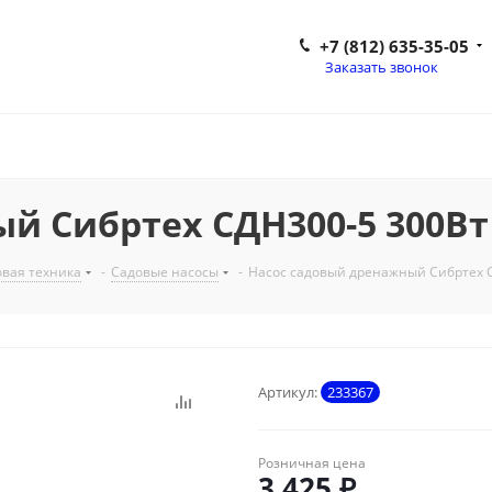
+7 (812) 635-35-05
Заказать звонок
 Сибртех СДН300-5 300Вт 6
вая техника
-
Садовые насосы
-
Насос садовый дренажный Сибртех С
Артикул:
233367
Розничная цена
3 425
₽