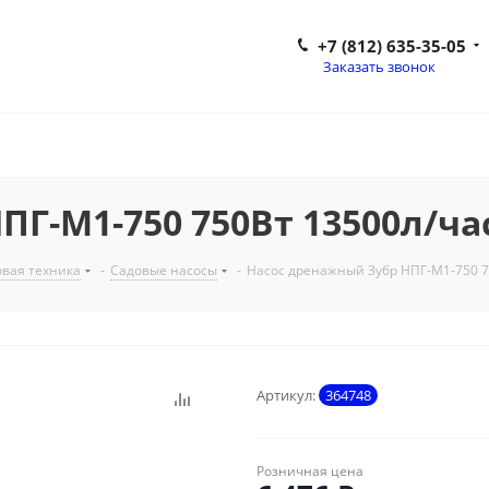
+7 (812) 635-35-05
Заказать звонок
ПГ-М1-750 750Вт 13500л/ча
вая техника
-
Садовые насосы
-
Насос дренажный Зубр НПГ-М1-750 7
Артикул:
364748
Розничная цена