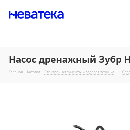
Насос дренажный Зубр Н
Главная
-
Каталог
-
Электроинструменты и садовая техника
-
Садо