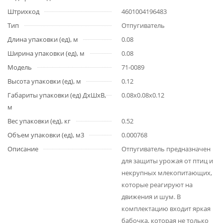
Штрихкод
4601004196483
Тип
Отпугиватель
Длина упаковки (ед), м
0.08
Ширина упаковки (ед), м
0.08
Модель
71-0089
Высота упаковки (ед), м
0.12
Габариты упаковки (ед) ДхШхВ,
0.08x0.08x0.12
м
Вес упаковки (ед), кг
0.52
Объем упаковки (ед), м3
0.000768
Описание
Отпугиватель предназначен
для защиты урожая от птиц и
некрупных млекопитающих,
которые реагируют на
движения и шум. В
комплектацию входит яркая
бабочка, которая не только