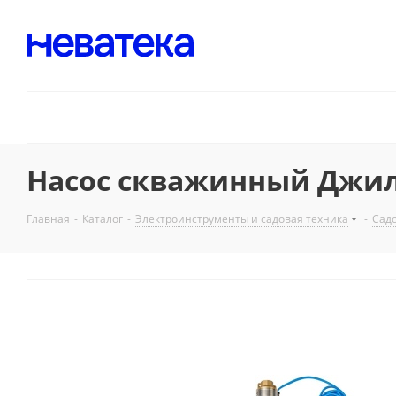
Насос скважинный Джиле
Главная
-
Каталог
-
Электроинструменты и садовая техника
-
Садо