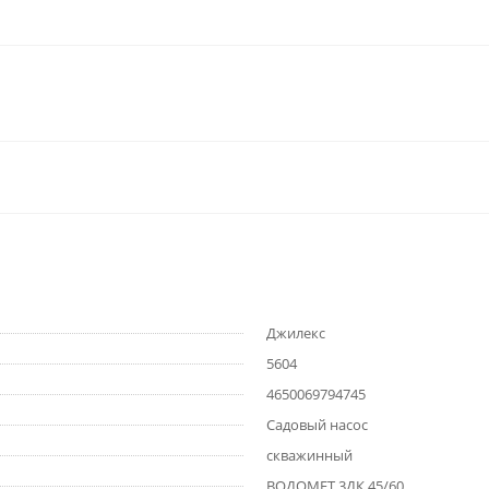
Джилекс
5604
4650069794745
Садовый насос
скважинный
ВОДОМЕТ 3ДК 45/60