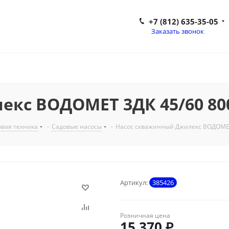
+7 (812) 635-35-05
Заказать звонок
кс ВОДОМЕТ 3ДК 45/60 800В
вая техника
-
Садовые насосы
-
Насос скважинный Джилекс ВОДОМЕТ 
Артикул:
385426
Розничная цена
15 370
₽