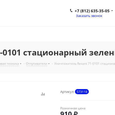
+7 (812) 635-35-05
Заказать звонок
1-0101 стационарный зеле
вая техника
-
Отпугиватели
-
Уничтожитель Rexant 71-0101 стацион
Артикул:
573118
Розничная цена
910
₽