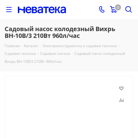
0
Садовый насос колодезный Вихрь
ВН-10В/3 210Вт 960л/час
Главная
-
Каталог
-
Электроинструменты и садовая техника
-
Садовая техника
-
Садовые насосы
-
Садовый насос колодезный
Вихрь ВН-10В/3 210Вт 960л/час