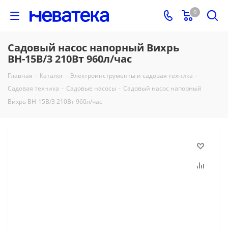
0
Садовый насос напорный Вихрь
ВН-15В/3 210Вт 960л/час
Главная
-
Каталог
-
Электроинструменты и садовая техника
-
Садовая техника
-
Садовые насосы
-
Садовый насос напорный
Вихрь ВН-15В/3 210Вт 960л/час