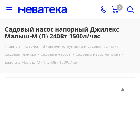
0
Садовый насос напорный Джилекс
Малыш-М (П) 240Вт 1500л/час
Главная
-
Каталог
-
Электроинструменты и садовая техника
-
Садовая техника
-
Садовые насосы
-
Садовый насос напорный
Джилекс Малыш-М (П) 240Вт 1500л/час