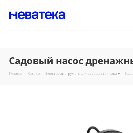
Садовый насос дренажны
Главная
-
Каталог
-
Электроинструменты и садовая техника
-
Садо