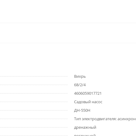
Вихрь
68/2/4
4606059017721
Садовый насос
ДН-550Н
Тип электродвигателя: асинхро
дренажный
погружной