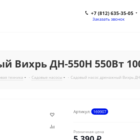
+7 (812) 635-35-05
Заказать звонок
й Вихрь ДН-550Н 550Вт 10
вая техника
-
Садовые насосы
-
Садовый насос дренажный Вихрь ДН-
Артикул:
169907
Розничная цена
5 390
₽