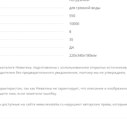
для грязной воды
550
10000
8
35
ДА
220x340x180мм
 каталоге Неватека, подготовлены с использованием открытых источников
дителем без предварительного уведомления, поэтому мы не утверждаем,
рактеристик, так как Неватека не гарантирует, что описания и изображ
щите нам, если заметили ошибку.
 доступные на сайте www.nevateka.ru нарушают авторские права, которым