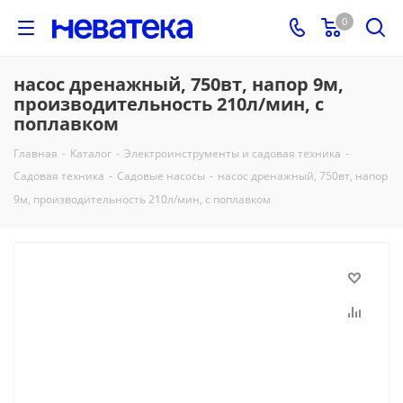
0
насос дренажный, 750вт, напор 9м,
производительность 210л/мин, с
поплавком
Главная
-
Каталог
-
Электроинструменты и садовая техника
-
Садовая техника
-
Садовые насосы
-
насос дренажный, 750вт, напор
9м, производительность 210л/мин, с поплавком