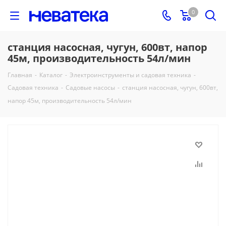
0
станция насосная, чугун, 600вт, напор
45м, производительность 54л/мин
Главная
-
Каталог
-
Электроинструменты и садовая техника
-
Садовая техника
-
Садовые насосы
-
станция насосная, чугун, 600вт,
напор 45м, производительность 54л/мин