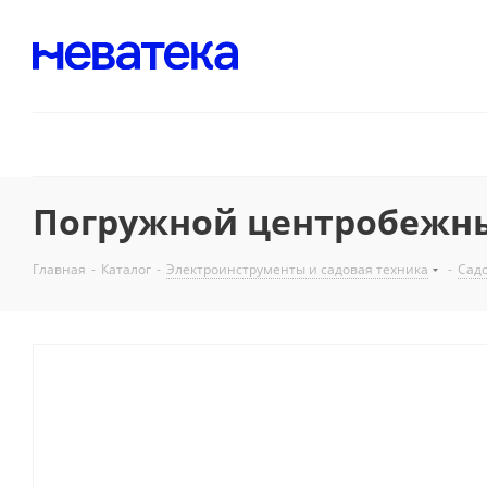
Погружной центробежный 
Главная
-
Каталог
-
Электроинструменты и садовая техника
-
Садо