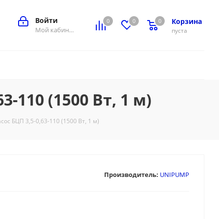
Войти
Корзина
0
0
0
0
Мой кабинет
пуста
110 (1500 Вт, 1 м)
с БЦП 3,5-0,63-110 (1500 Вт, 1 м)
Производитель:
UNIPUMP