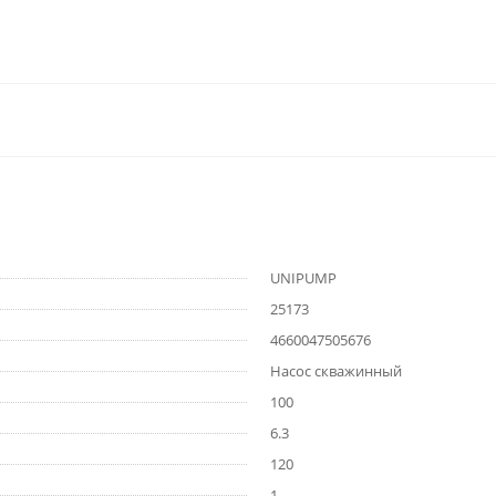
UNIPUMP
25173
4660047505676
Насос скважинный
100
6.3
120
1