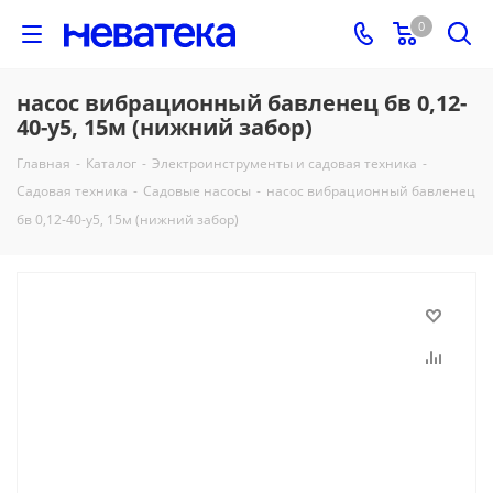
0
насос вибрационный бавленец бв 0,12-
40-у5, 15м (нижний забор)
Главная
-
Каталог
-
Электроинструменты и садовая техника
-
Садовая техника
-
Садовые насосы
-
насос вибрационный бавленец
бв 0,12-40-у5, 15м (нижний забор)