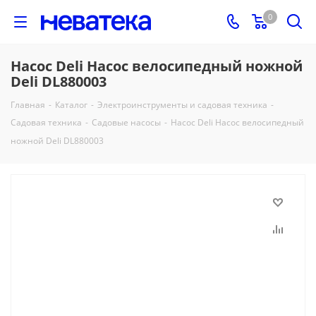
0
Насос Deli Насос велосипедный ножной
Deli DL880003
Главная
-
Каталог
-
Электроинструменты и садовая техника
-
Садовая техника
-
Садовые насосы
-
Насос Deli Насос велосипедный
ножной Deli DL880003