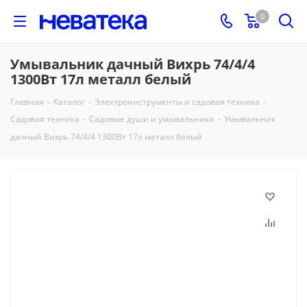
0
Умывальник дачный Вихрь 74/4/4
1300Вт 17л металл белый
Главная
-
Каталог
-
Электроинструменты и садовая техника
-
Садовая техника
-
Садовые души и умывальники
-
Умывальник
дачный Вихрь 74/4/4 1300Вт 17л металл белый