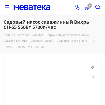
0
Садовый насос скважинный Вихрь
СН-55 550Вт 5700л/час
Главная
-
Каталог
-
Электроинструменты и садовая техника
-
Садовая техника
-
Садовые насосы
-
Садовый насос скважинный
Вихрь СН-55 550Вт 5700л/час