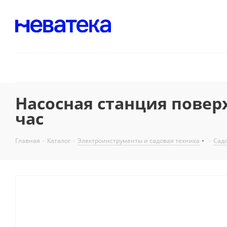
Насосная станция поверх
час
Главная
-
Каталог
-
Электроинструменты и садовая техника
-
Садо