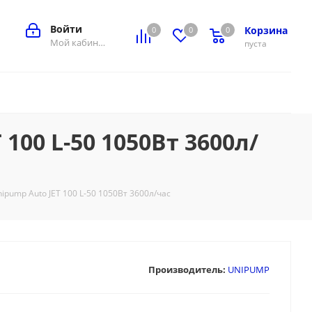
Войти
Корзина
0
0
0
0
Мой кабинет
пуста
00 L-50 1050Вт 3600л/
pump Auto JET 100 L-50 1050Вт 3600л/час
Производитель:
UNIPUMP