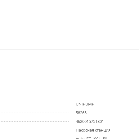
UNIPUMP
58265
4620015751801
Насосная станция
Auto JET 100 L-50