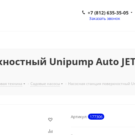
+7 (812) 635-35-05
Заказать звонок
ностный Unipump Auto JET 1
вая техника
-
Садовые насосы
-
Насосная станция поверхностный Uni
Артикул:
177306