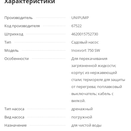
Характеристики
Производитель
UNIPUMP
Код производителя
67522
Штрихкод
4620015752730
Тип
Садовый насос
Модель
Inoxvort 750 SW
Особенности
Для перекачивания
загрязненной жидкости;
корпус из нержавеющей
стали; термореле для защиты
от перегрева; поплавковый
выключатель; кабель с
вилкой.
Тип насоса
дренажный
Вид насоса
погружной
Назначение
для чистой воды