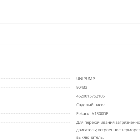
UNIPUMP
90433
4620015752105
Садовый насос
Fekacut V1300DF
Для перекачивания загрязненно
двигатель; встроенное терморе
выключатель.