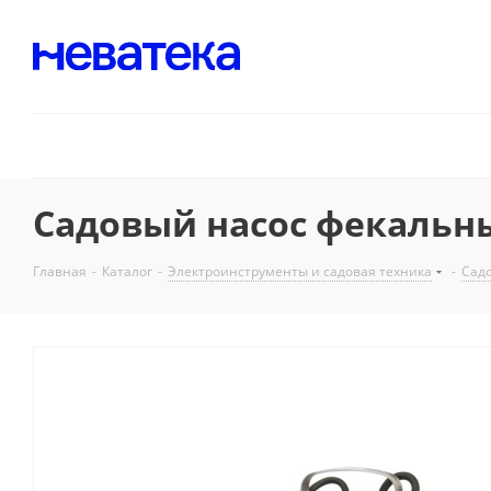
Садовый насос фекальны
Главная
-
Каталог
-
Электроинструменты и садовая техника
-
Садо