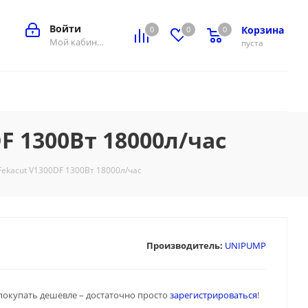
Войти
Корзина
0
0
0
0
Мой кабинет
пуста
 1300Вт 18000л/час
ekacut V1300DF 1300Вт 18000л/час
Производитель:
UNIPUMP
покупать дешевле – достаточно просто
зарегистрироваться
!