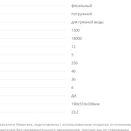
фекальный
погружной
для грязной воды
1300
18000
12
5
250
40
30
6
ДА
190x510x330мм
23.2
 каталоге Неватека, подготовлены с использованием открытых источников
дителем без предварительного уведомления, поэтому мы не утверждаем,