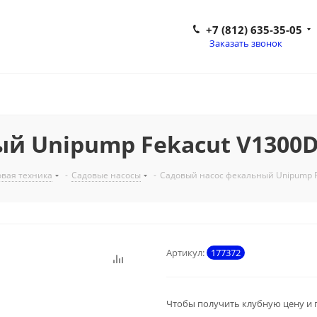
+7 (812) 635-35-05
Заказать звонок
й Unipump Fekacut V1300DF
вая техника
-
Садовые насосы
-
Садовый насос фекальный Unipump F
Артикул:
177372
Чтобы получить клубную цену и 