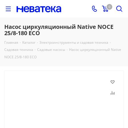
0
Насос циркуляционный Native NOCE
25/8-180 ECO
Главная
-
Каталог
-
Электроинструменты и садовая техника
-
Садовая техника
-
Садовые насосы
-
Насос циркуляционный Native
NOCE 25/8-180 ECO