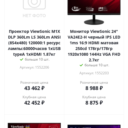
Проектор ViewSonic M1X
Монитор ViewSonic 24"
DLP 360Lm LS 360Lm ANSI
VA24E2-H черный IPS LED
(854x480) 120000:1 ресурс
1ms 16:9 HDMI матовая
лампы:60000часов 1xUSB
250cd 178гр/178гр
typeA 1xHDMI 1.87кг
1920x1080 144Hz VGA FHD
больше 10 шт.
2.7кг
больше 10 шт.
Артикул: 1552206
Артикул: 1552203
Розничная цена
Розничная цена
43 462
₽
8 988
₽
Клубная цена
Клубная цена
42 452
₽
8 875
₽