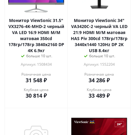
Монитор ViewSonic 31.5"
Монитор ViewSonic 34"
VX3276-4K-MHD-2 черный
VA3420C-2 черный VA LED
VA LED 16:9 HDMI M/M
21:9 HDMI M/M матовая
матовая 350cd
HAS Piv 300cd 178гр/178гр
178гр/178гр 3840x2160 DP
3440x1440 120Hz DP 2K
4K 6.9кг
USB 8.4кг
больше 10 шт.
больше 10 шт.
Артикул: 1508434
Артикул: 1552204
Розничная цена
Розничная цена
31 548
₽
34 286
₽
Клубная цена
Клубная цена
30 814
₽
33 489
₽