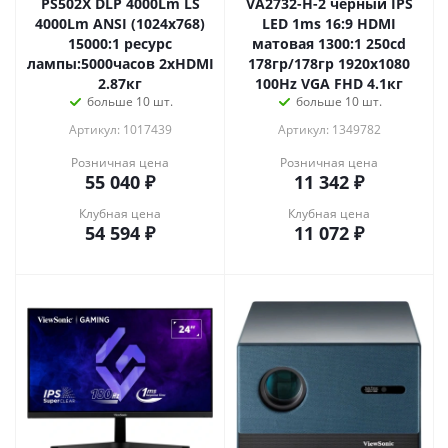
PS502X DLP 4000Lm LS
VA2732-H-2 черный IPS
4000Lm ANSI (1024x768)
LED 1ms 16:9 HDMI
15000:1 ресурс
матовая 1300:1 250cd
лампы:5000часов 2xHDMI
178гр/178гр 1920x1080
2.87кг
100Hz VGA FHD 4.1кг
больше 10 шт.
больше 10 шт.
Артикул: 1017439
Артикул: 1349782
Розничная цена
Розничная цена
55 040
₽
11 342
₽
Клубная цена
Клубная цена
54 594
₽
11 072
₽