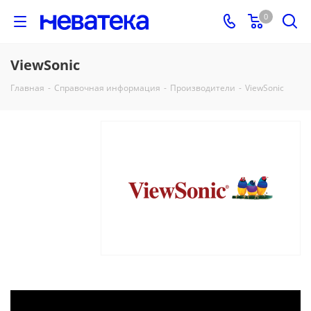
0
ViewSonic
Главная
-
Справочная информация
-
Производители
-
ViewSonic