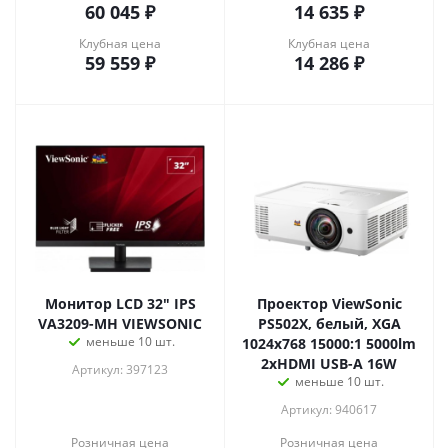
60 045
₽
14 635
₽
Клубная цена
Клубная цена
59 559
₽
14 286
₽
Монитор LCD 32" IPS
Проектор ViewSonic
VA3209-MH VIEWSONIC
PS502X, белый, XGA
меньше 10 шт.
1024x768 15000:1 5000lm
2xHDMI USB-A 16W
Артикул: 397123
меньше 10 шт.
Артикул: 940617
Розничная цена
Розничная цена