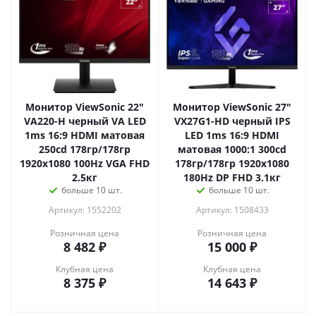
Монитор ViewSonic 22"
Монитор ViewSonic 27"
VA220-H черный VA LED
VX27G1-HD черный IPS
1ms 16:9 HDMI матовая
LED 1ms 16:9 HDMI
250cd 178гр/178гр
матовая 1000:1 300cd
1920x1080 100Hz VGA FHD
178гр/178гр 1920x1080
2.5кг
180Hz DP FHD 3.1кг
больше 10 шт.
больше 10 шт.
Артикул: 1552202
Артикул: 1508433
Розничная цена
Розничная цена
8 482
₽
15 000
₽
Клубная цена
Клубная цена
8 375
₽
14 643
₽