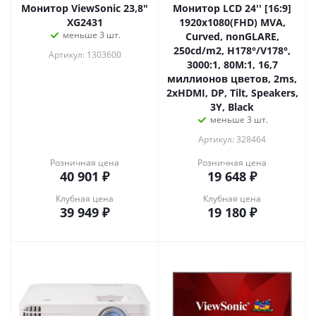
Монитор ViewSonic 23,8"
Монитор LCD 24'' [16:9]
XG2431
1920х1080(FHD) MVA,
меньше 3 шт.
Curved, nonGLARE,
250cd/m2, H178°/V178°,
Артикул: 1303600
3000:1, 80M:1, 16,7
миллионов цветов, 2ms,
2xHDMI, DP, Tilt, Speakers,
3Y, Black
меньше 3 шт.
Артикул: 328464
Розничная цена
Розничная цена
40 901
₽
19 648
₽
Клубная цена
Клубная цена
39 949
₽
19 180
₽