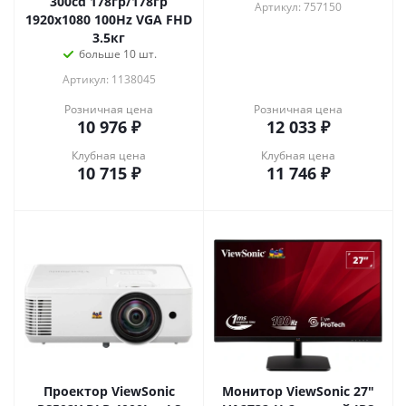
300cd 178гр/178гр
Артикул: 757150
1920x1080 100Hz VGA FHD
3.5кг
больше 10 шт.
Артикул: 1138045
Розничная цена
Розничная цена
10 976
₽
12 033
₽
Клубная цена
Клубная цена
10 715
₽
11 746
₽
Проектор ViewSonic
Монитор ViewSonic 27"