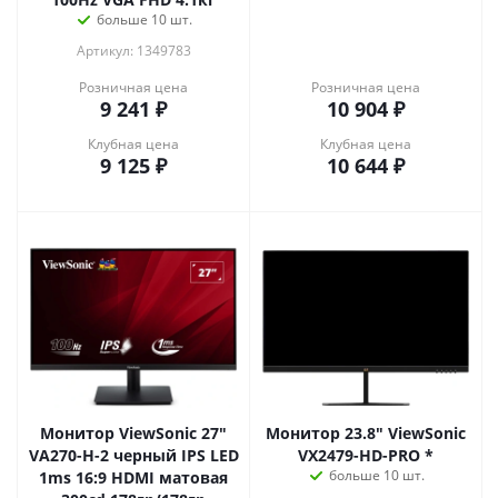
больше 10 шт.
Артикул: 1349783
Розничная цена
Розничная цена
9 241
₽
10 904
₽
Клубная цена
Клубная цена
9 125
₽
10 644
₽
Монитор ViewSonic 27"
Монитор 23.8" ViewSonic
VA270-H-2 черный IPS LED
VX2479-HD-PRO *
больше 10 шт.
1ms 16:9 HDMI матовая