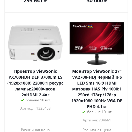
293 641
₽
30 000
₽
Проектор ViewSonic
Монитор ViewSonic 27"
PX700HDH DLP 3700Lm LS
VA2708-HDJ черный IPS
(1920x1080) 22000:1 ресурс
LED 5ms 16:9 HDMI
лампы:20000часов
матовая HAS Piv 1000:1
2xHDMI 2.4кг
250cd 178гр/178гр
больше 10 шт.
1920x1080 100Hz VGA DP
FHD 4.1кг
Артикул: 1325453
больше 10 шт.
Артикул: 734661
Розничная цена
Розничная цена