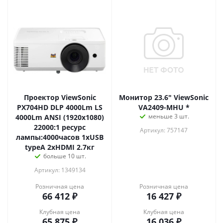
Проектор ViewSonic
Монитор 23.6" ViewSonic
PX704HD DLP 4000Lm LS
VA2409-MHU *
меньше 3 шт.
4000Lm ANSI (1920x1080)
22000:1 ресурс
Артикул: 757147
лампы:4000часов 1xUSB
typeA 2xHDMI 2.7кг
больше 10 шт.
Артикул: 1349134
Розничная цена
Розничная цена
66 412
₽
16 427
₽
Клубная цена
Клубная цена
65 875
₽
16 036
₽