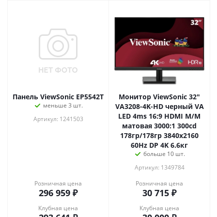
Панель ViewSonic EP5542T
Монитор ViewSonic 32"
меньше 3 шт.
VA3208-4K-HD черный VA
LED 4ms 16:9 HDMI M/M
Артикул: 1241503
матовая 3000:1 300cd
178гр/178гр 3840x2160
60Hz DP 4K 6.6кг
больше 10 шт.
Артикул: 1349784
Розничная цена
Розничная цена
296 959
₽
30 715
₽
Клубная цена
Клубная цена