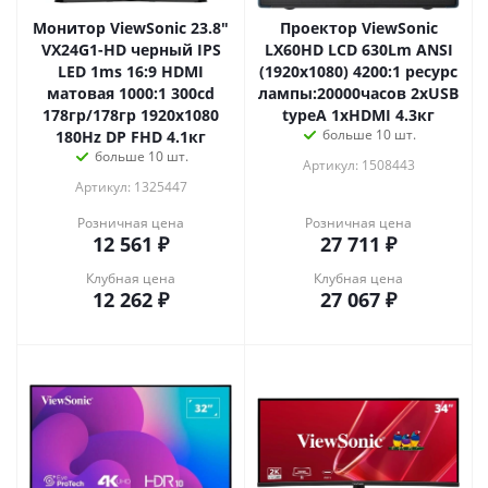
Монитор ViewSonic 23.8"
Проектор ViewSonic
VX24G1-HD черный IPS
LX60HD LCD 630Lm ANSI
LED 1ms 16:9 HDMI
(1920x1080) 4200:1 ресурс
матовая 1000:1 300cd
лампы:20000часов 2xUSB
178гр/178гр 1920x1080
typeA 1xHDMI 4.3кг
больше 10 шт.
180Hz DP FHD 4.1кг
больше 10 шт.
Артикул: 1508443
Артикул: 1325447
Розничная цена
Розничная цена
12 561
₽
27 711
₽
Клубная цена
Клубная цена
12 262
₽
27 067
₽