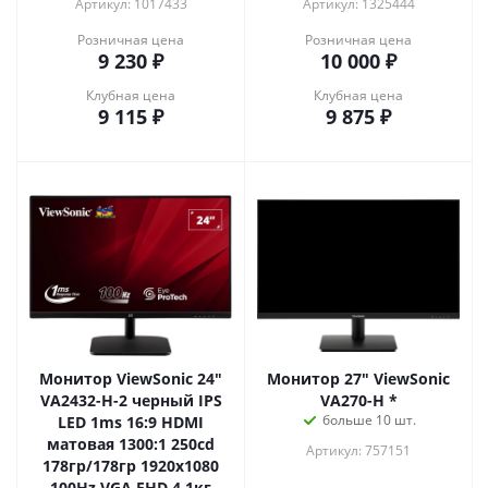
Артикул: 1017433
Артикул: 1325444
Розничная цена
Розничная цена
9 230
₽
10 000
₽
Клубная цена
Клубная цена
9 115
₽
9 875
₽
Монитор ViewSonic 24"
Монитор 27" ViewSonic
VA2432-H-2 черный IPS
VA270-H *
больше 10 шт.
LED 1ms 16:9 HDMI
матовая 1300:1 250cd
Артикул: 757151
178гр/178гр 1920x1080
100Hz VGA FHD 4.1кг