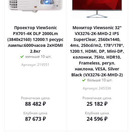
Проектор ViewSonic
Монитор Viewsonic 32"
PX701-4K DLP 2000Lm
VX3276-2K-MHD-2 IPS
(3840x2160) 12000:1 ресурс
SuperClear, 2560x1440,
лампы:6000часов 2xHDMI
4ms, 250cd/m2, 178°/178°,
2.8кг
1200:1, HDMI, DP, Mini-DP,
меньше 10 шт.
колонки, 75Hz, HDR10,
Frameless, регул.
Артикул: 219551
наклона, VESA, Silver
Black (VX3276-2K-MHD-2)
больше 10 шт.
Артикул: 245336
Розничная цена
Розничная цена
88 482
₽
25 182
₽
Клубная цена
Клубная цена
87 673
₽
24 596
₽