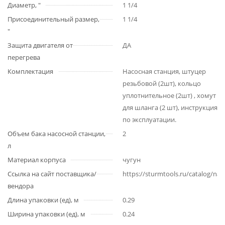
Диаметр, "
1 1/4
Присоединительный размер,
1 1/4
"
Защита двигателя от
ДА
перегрева
Комплектация
Насосная станция, штуцер
резьбовой (2шт), кольцо
уплотнительное (2шт) , хомут
для шланга (2 шт), инструкция
по эксплуатации.
Объем бака насосной станции,
2
л
Материал корпуса
чугун
Ссылка на сайт поставщика/
https://sturmtools.ru/catalog/na
вендора
Длина упаковки (ед), м
0.29
Ширина упаковки (ед), м
0.24