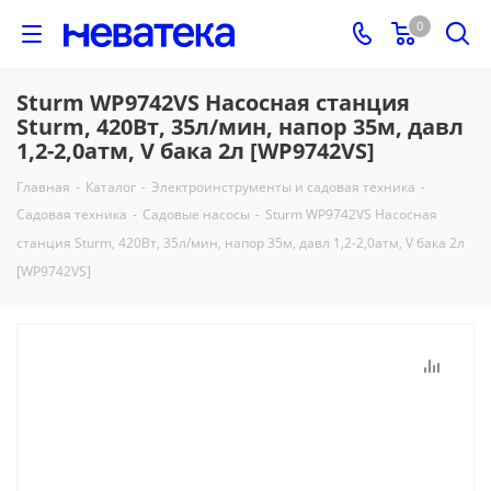
0
Sturm WP9742VS Насосная станция
Sturm, 420Вт, 35л/мин, напор 35м, давл
1,2-2,0атм, V бака 2л [WP9742VS]
Главная
-
Каталог
-
Электроинструменты и садовая техника
-
Садовая техника
-
Садовые насосы
-
Sturm WP9742VS Насосная
станция Sturm, 420Вт, 35л/мин, напор 35м, давл 1,2-2,0атм, V бака 2л
[WP9742VS]