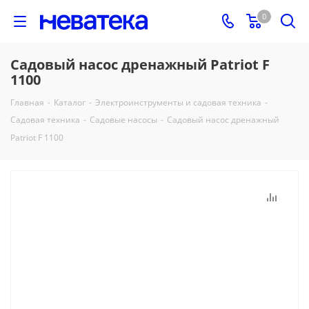
0
Садовый насос дренажный Patriot F
1100
Главная
-
Каталог
-
Электроинструменты и садовая техника
-
Садовая техника
-
Садовые насосы
-
Садовый насос дренажный
Patriot F 1100